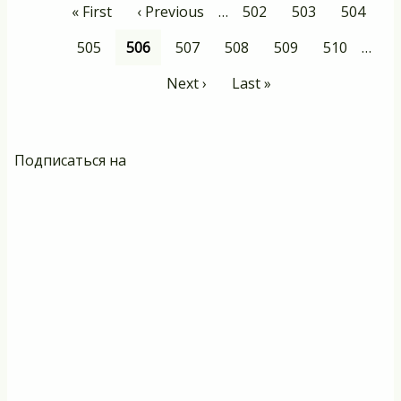
Нумерация
Первая
« First
Предыдущая
‹ Previous
…
Page
502
Page
503
Page
504
страниц
страница
страница
Page
505
Текущая
506
Page
507
Page
508
Page
509
Page
510
…
страница
Следующая
Next ›
Последняя
Last »
страница
страница
Подписаться на