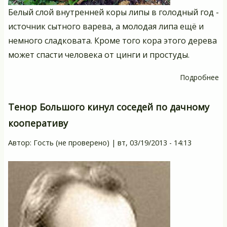
Белый слой внутренней коры липы в голодный год -
источник сытного варева, а молодая липа ещё и
немного сладковата. Кроме того кора этого дерева
может спасти человека от цинги и простуды.
Подробнее
о
Х
сп
Тенор Большого кинул соседей по дачному
К
кооперативу
из
л
Автор:
Гость (не проверено)
|
вт, 03/19/2013 - 14:13