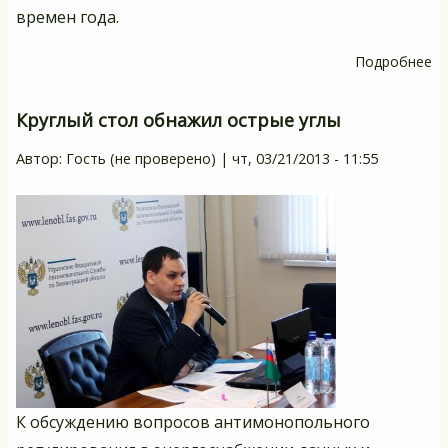
времен года.
Подробнее
о
Ч
за
Круглый стол обнажил острые углы
пр
Автор:
Гость (не проверено)
|
чт, 03/21/2013 - 11:55
На
К обсуждению вопросов антимонопольного