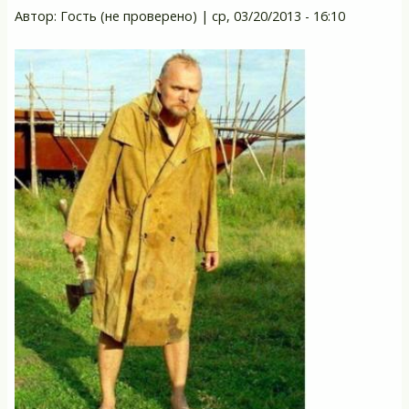
Автор:
Гость (не проверено)
|
ср, 03/20/2013 - 16:10
О
«Р
се