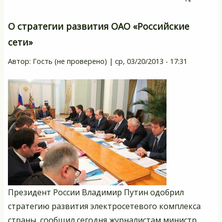
И
др
О стратегии развития ОАО «Российские
се
сети»
Я
Автор:
Гость (не проверено)
|
ср, 03/20/2013 - 17:31
Президент России Владимир Путин одобрил
стратегию развития электросетевого комплекса
страны, сообщил сегодня журналистам министр