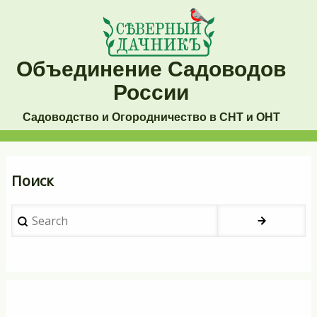
Перейти
к
основному
Объединение Садоводов
содержанию
России
Садоводство и Огородничество в СНТ и ОНТ
Основная
Поиск
навигация
Search