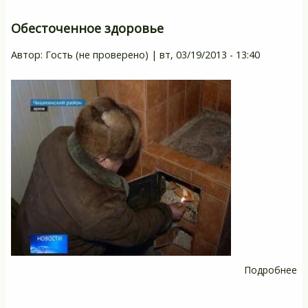
Т
Б
Обесточенное здоровье
ки
Автор:
Гость (не проверено)
|
вт, 03/19/2013 - 13:40
со
п
д
ко
Подробнее
о
О
з