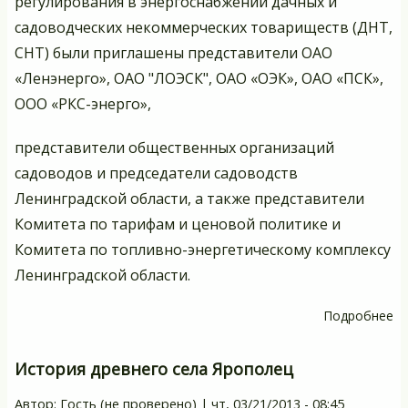
регулирования в энергоснабжении дачных и
садоводческих некоммерческих товариществ (ДНТ,
СНТ) были приглашены представители ОАО
«Ленэнерго», ОАО "ЛОЭСК", ОАО «ОЭК», ОАО «ПСК»,
ООО «РКС-энерго»,
представители общественных организаций
садоводов и председатели садоводств
Ленинградской области, а также представители
Комитета по тарифам и ценовой политике и
Комитета по топливно-энергетическому комплексу
Ленинградской области.
Подробнее
о
Кр
ст
История древнего села Ярополец
о
Автор:
Гость (не проверено)
|
чт, 03/21/2013 - 08:45
о