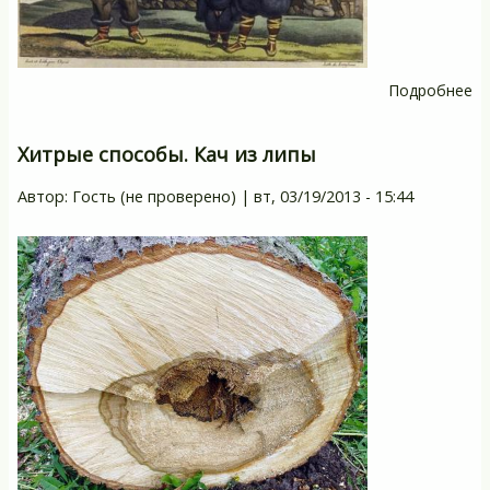
Подробнее
о
А
п
Хитрые способы. Кач из липы
чу
Автор:
Гость (не проверено)
|
вт, 03/19/2013 - 15:44
—
м
за
их
в
д