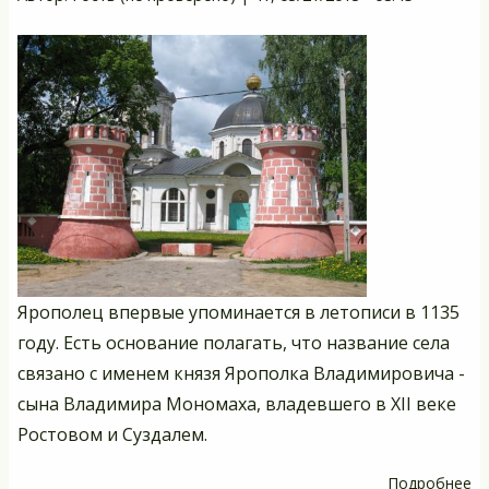
уг
Ярополец впервые упоминается в летописи в 1135
году. Есть основание полагать, что название села
связано с именем князя Ярополка Владимировича -
сына Владимира Мономаха, владевшего в XII веке
Ростовом и Суздалем.
Подробнее
о