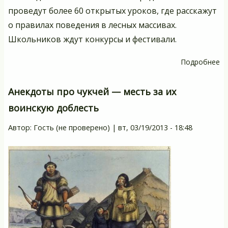
проведут более 60 открытых уроков, где расскажут
о правилах поведения в лесных массивах.
Школьников ждут конкурсы и фестивали.
Подробнее
о
21
м
Анекдоты про чукчей — месть за их
–
воинскую доблесть
М
де
Автор:
Гость (не проверено)
|
вт, 03/19/2013 - 18:48
ле