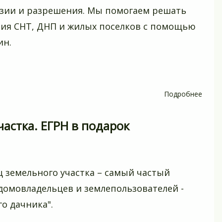
зии и разрешения. Мы помогаем решать
ия СНТ, ДНП и жилых поселков с помощью
ин.
Подробнее
о
Лице
артез
астка. ЕГРН в подарок
сква
в
СПб
и
 земельного участка – самый частый
ЛО
 домовладельцев и землепользователей -
(СЗФО
о дачника".