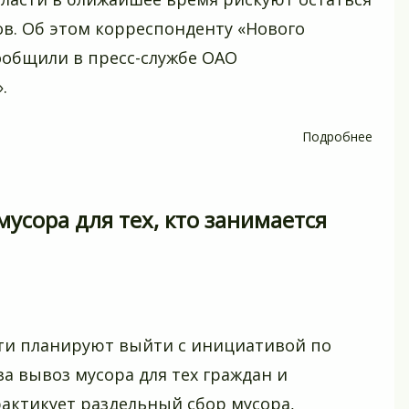
из-
гов. Об этом корреспонденту «Нового
за
драки
ообщили в пресс-службе ОАО
.
Подробнее
о
Семь
калин
СНТ
усора для тех, кто занимается
риску
остат
без
света
из-
за
ти планируют выйти с инициативой по
долго
а вывоз мусора для тех граждан и
рактикует раздельный сбор мусора,