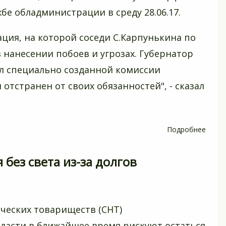
бе обладминистрации в среду 28.06.17.
ция, на которой соседи С.Карпунькина по
 нанесении побоев и угрозах. Губернатор
л специально созданной комиссии
отстранен от своих обязанностей", - сказал
Подробнее
о
Нача
депа
без света из-за долгов
пром
Кузба
отстр
от
ческих товариществ (СНТ)
долж
ласти в ближайшее время рискуют остаться