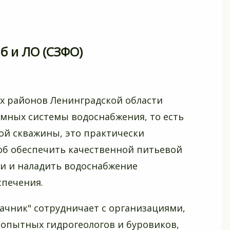
получ
взятк
б и ЛО (СЗФО)
х районов Ленинградской области
мных системы водоснабжения, то есть
ой скважины, это практически
б обеспечить качественной питьевой
и и наладить водоснабжение
спечения.
ачник" сотрудничает с организациями,
опытных гидрогеологов и буровиков,