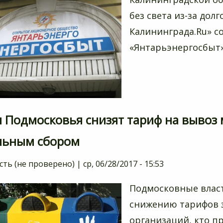
без света из-за дол
Калининграда.Ru» с
«Янтарьэнергосбыт»
 Подмосковья снизят тариф на вывоз м
льным сбором
сть (не проверено)
|
ср, 06/28/2017 - 15:53
Подмосковные влас
снижению тарифов з
организаций, кто п