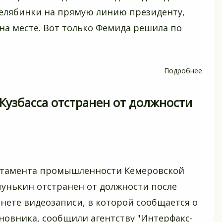
челябинки на прямую линию президенту,
на месте. Вот только Фемида решила по
Подробнее
о
До
Пути
узбасса отстранен от должности
далеко
ртамента промышленности Кемеровской
пунькин отстранен от должности после
нете видеозаписи, в которой сообщается о
иновника, сообщили агентству "Интерфакс-