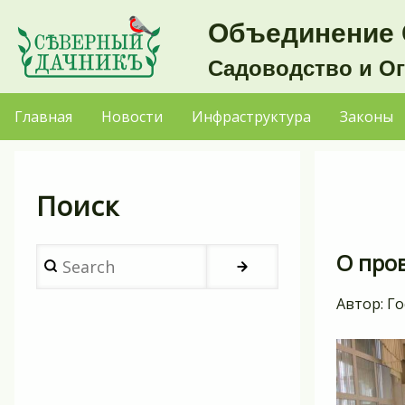
Перейти
Объединение 
к
Садоводство и О
основному
содержанию
Главная
Новости
Инфраструктура
Законы
Основная
навигация
Поиск
Search
О про
Автор:
Го