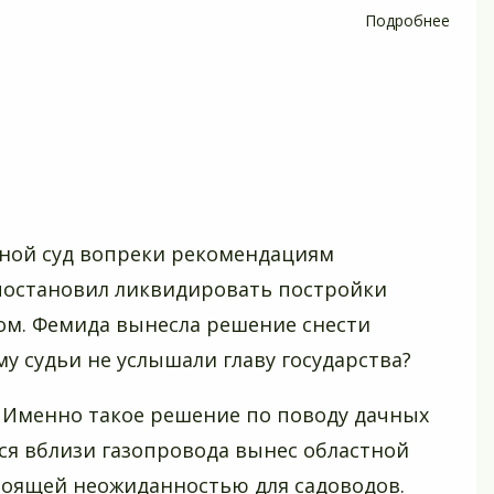
Подробнее
о
Меже
и
опре
точн
грани
участ
ЕГРН
в
тной суд вопреки рекомендациям
пода
постановил ликвидировать постройки
ом. Фемида вынесла решение снести
у судьи не услышали главу государства?
т. Именно такое решение по поводу дачных
я вблизи газопровода вынес областной
астоящей неожиданностью для садоводов.