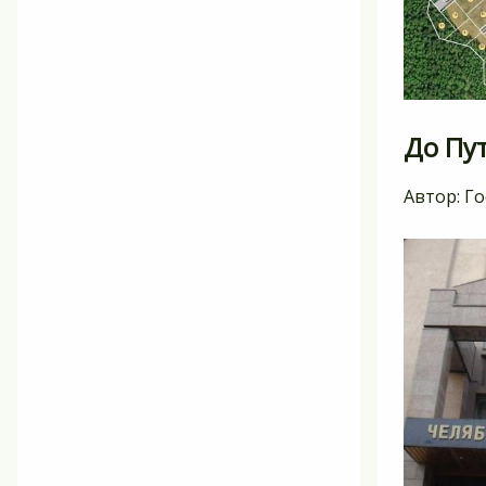
До Пут
Автор:
Го