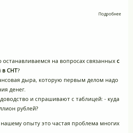
Подробнее
о
Садо
Красн
края
лиши
коэф
0.7
о останавливаемся на вопросах связанных
с
в
 в СНТ
?
тари
ансовая дыра, которую первым делом надо
за
элект
ния денег.
доводство и спрашивают с таблицей: - куда
ллион рублей?
 нашему опыту это частая проблема многих