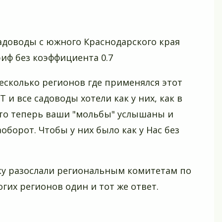
от
26.12
г.
адоводы с южного Краснодарского края
№
1857
иф без коэффициента 0.7
есколько регионов где применялся этот
 и все садоводы хотели как у них, как в
 то теперь ваши "мольбы" услышаны и
оборот. Чтобы у них было как у Нас без
чку разослали региональным комитетам по
гих регионов один и тот же ответ.