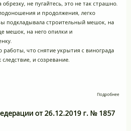
 обрезку, не пугайтесь, это не так страшно.
рубле
лодоношения и продолжения, легко
зы подкладывала строительный мешок, на
ще мешок, на него опилки и
енку.
о работы, что снятие укрытия с винограда
к следствие, и созревание.
Подробнее
о
Какие
сорта
едерации от 26.12.2019 г. № 1857
виног
можн
выра