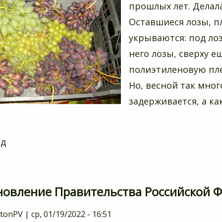
прошлых лет. Делала
Оставшиеся лозы, п
укрываются: под ло
него лозы, сверху е
полиэтиленовую пл
Но, весной так мног
задерживается, а ка
ад
новление Правительства Российской Ф
tonPV
|
ср, 01/19/2022 - 16:51