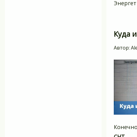
Энергет
Куда 
Автор:
Al
Конечно
СНТ
.