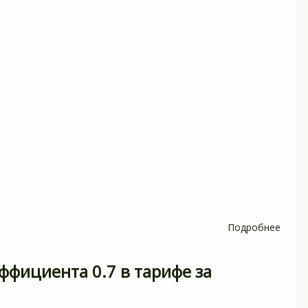
Подробнее
о
Пост
Прав
ффициента 0.7 в тарифе за
Росси
Феде