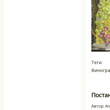
Теги
Виногр
Поста
Автор:
An