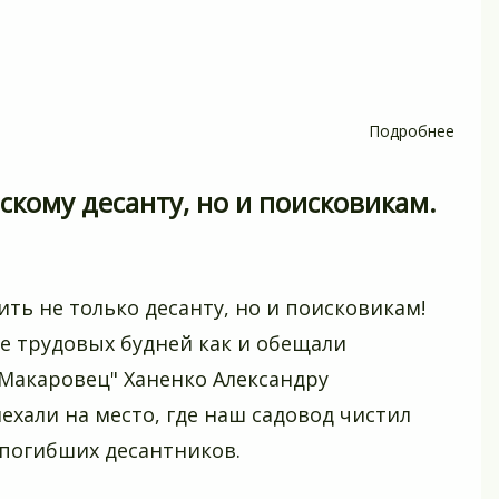
Подробнее
о
Куда
исчез
скому десанту, но и поисковикам.
милл
рубле
в
СНТ?
ть не только десанту, но и поисковикам!
ле трудовых будней как и обещали
Макаровец" Ханенко Александру
ехали на место, где наш садовод чистил
 погибших десантников.