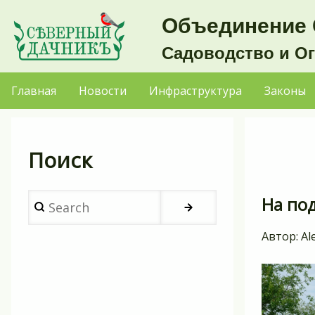
Перейти
Объединение 
к
Садоводство и О
основному
содержанию
Главная
Новости
Инфраструктура
Законы
Основная
навигация
Поиск
Search
На по
Автор:
Al