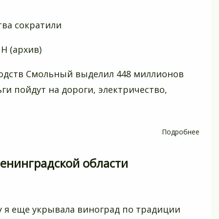
тва сократили
Н (архив)
одств Смольный выделил 448 миллионов
ьги пойдут на дороги, электричество,
Подробнее
о
На
подд
Ленинградской области
садов
Смол
выде
448
у я еще укрывала виноград по традиции
милл