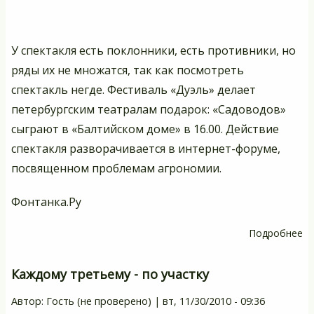
У спектакля есть поклонники, есть противники, но
ряды их не множатся, так как посмотреть
спектакль негде. Фестиваль «Дуэль» делает
петербургским театралам подарок: «Садоводов»
сыграют в «Балтийском доме» в 16.00. Действие
спектакля разворачивается в интернет-форуме,
посвященном проблемам агрономии.
Фонтанка.Ру
Подробнее
о
С
5
Каждому третьему - по участку
де
Автор:
Гость (не проверено)
|
вт, 11/30/2010 - 09:36