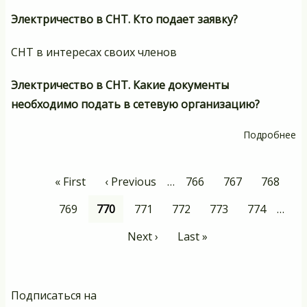
Электричество в СНТ. Кто подает заявку?
СНТ в интересах своих членов
Электричество в СНТ. Какие документы
необходимо подать в сетевую организацию?
Подробнее
о
Те
пр
Нумерация
Первая
« First
Предыдущая
‹ Previous
…
Page
766
Page
767
Page
768
к
страниц
страница
страница
эл
Page
769
Текущая
770
Page
771
Page
772
Page
773
Page
774
…
страница
Следующая
Next ›
Последняя
Last »
страница
страница
Подписаться на