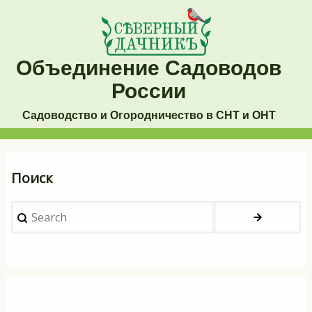
Перейти
к
основному
Объединение Садоводов
содержанию
России
Садоводство и Огородничество в СНТ и ОНТ
Основная
Поиск
навигация
Search