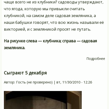
чаще всего не из клубники? садоводы утверждают,
что ягода, которую мы привыкли считать
клубникой, на самом деле садовая земляника, а
наши бабушки говорят, что всю жизнь называли её
викторией, и с земляникой просят не путать.
На рисунке слева — клубника; справа — садовая
земляника.
Подробнее
о
Кл
Н
Сыграют 5 декабря
-
Автор:
Гость (не проверено)
|
вт, 11/30/2010 - 12:26
зе