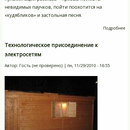
невидимых паучков, пойти поохотится на
«кудябликов» и застольная песня.
Подробнее
о
З
ро
Технологическое присоединение к
п
электросетям
п
бе
Автор:
Гость (не проверено)
|
пн, 11/29/2010 - 16:55