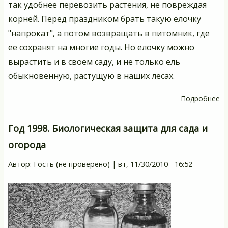
так удобнее перевозить растения, не повреждая
корней. Перед праздником брать такую елочку
"напрокат", а потом возвращать в питомник, где
ее сохранят на многие годы. Но елочку можно
вырастить и в своем саду, и не только ель
обыкновенную, растущую в наших лесах.
Подробнее
о
Г
19
Год 1998. Биологическая защита для сада и
Ел
огорода
б
р
Автор:
Гость (не проверено)
|
вт, 11/30/2010 - 16:52