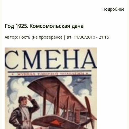
Подробнее
о
Г
19
Год 1925. Комсомольская дача
П
Автор:
Гость (не проверено)
|
вт, 11/30/2010 - 21:15
ю
(В
от