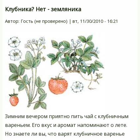
19
Клубника? Нет - земляника
Би
Автор:
Гость (не проверено)
|
вт, 11/30/2010 - 16:21
з
дл
са
и
о
Зимним вечером приятно пить чай с клубничным
вареньем. Его вкус и аромат напоминают о лете.
Но знаете ли вы, что варят клубничное варенье