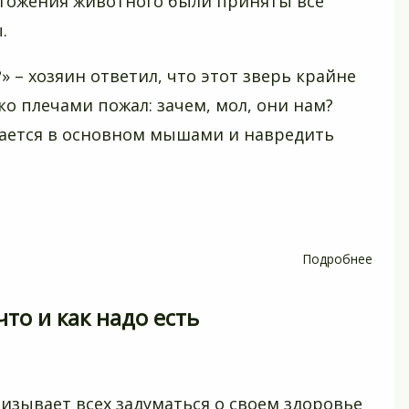
чтожения животного были приняты все
.
» – хозяин ответил, что этот зверь крайне
ько плечами пожал: зачем, мол, они нам?
итается в основном мышами и навредить
Подробнее
о
Кому
поме
что и как надо есть
хорек
зывает всех задуматься о своем здоровье