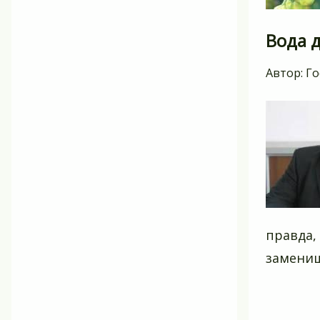
Вода 
Автор:
Го
правда,
замени