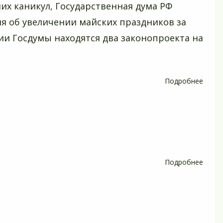
их каникул, Государственная дума РФ
я об увеличении майских праздников за
нии Госдумы находятся два законопроекта на
Подробнее
о
Как
мы
буде
отды
в
2011
Подробнее
о
году
Краса
в
колю