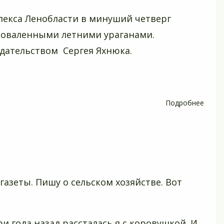
быть
екса Ленобласти в минуший четверг
 поваленными летними ураганами.
дательством Сергея Яхнюка.
Подробнее
о
В
лесах
Лено
разве
каме
слеж
азеты. Пишу о сельском хозяйстве. Вот
ри года назад рассталась я с коровушкой. И