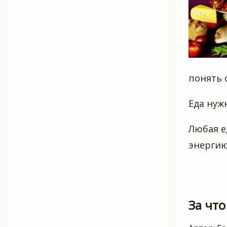
понять 
Еда нуж
Любая е
энергию
За что