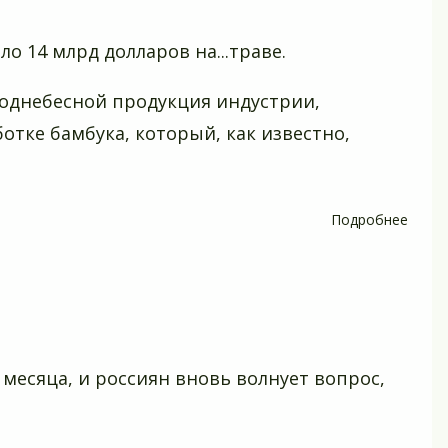
факт
о
о 14 млрд долларов на...траве.
том,
что
однебесной продукция индустрии,
и
тке бамбука, который, как известно,
как
надо
есть
Подробнее
о
За
что
благ
бамб
в
Кита
 месяца, и россиян вновь волнует вопрос,