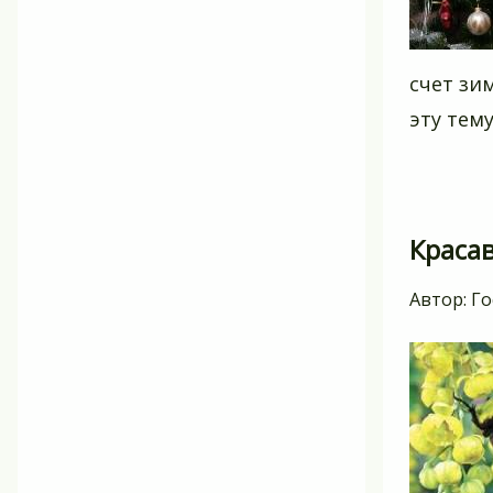
счет зи
эту тем
Краса
Автор:
Го