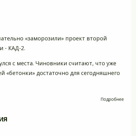
для
садо
чательно «заморозили» проект второй
 - КАД-2.
улся с места. Чиновники считают, что уже
й «бетонки» достаточно для сегодняшнего
Подробнее
о
КАД-2
быть
ия
или
не