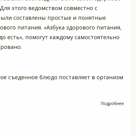
Для этого ведомством совместно с
ыли составлены простые и понятные
вого питания. «Азбука здорового питания,
адо есть», помогут каждому самостоятельно
ировано.
юбое съеденное блюдо поставляет в организм
Подробнее
о
Азбук
здор
питан
20