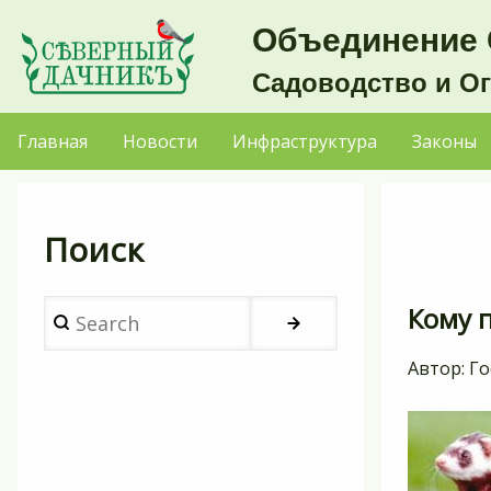
Перейти
Объединение 
к
Садоводство и О
основному
содержанию
Главная
Новости
Инфраструктура
Законы
Основная
навигация
Поиск
Search
Кому 
Автор:
Го