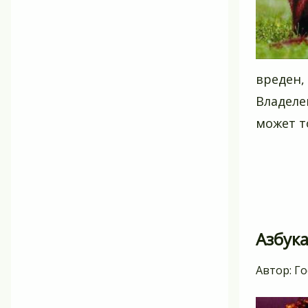
вреден, 
Владеле
может т
Азбука
Автор:
Го