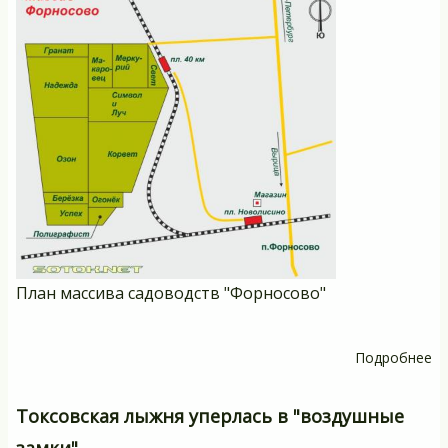
ру
План массива садоводств "Форносово"
Подробнее
о
П
ма
Токсовская лыжня уперлась в "воздушные
са
замки"