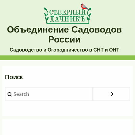
Перейти
к
основному
Объединение Садоводов
содержанию
России
Садоводство и Огородничество в СНТ и ОНТ
Основная
Поиск
навигация
Search