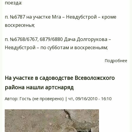
поезда:
п. №6787 на участке Мга – Невдубстрой – кроме
воскресенья;
п. №6768/6767, 6879/6880 Дача Долгорукова –
Невдубстрой – по субботам и воскресеньям;
Подробнее
о
Н
се
На участке в садоводстве Всеволожского
пе
района нашли артснаряд
гр
д
Автор:
Гость (не проверено)
|
чт, 09/16/2010 - 16:10
эл
со
вс
во