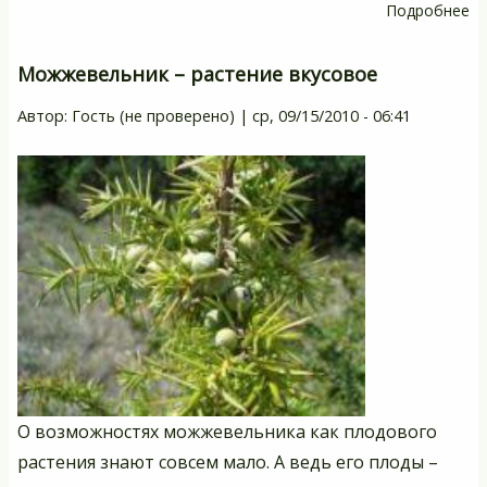
Подробнее
о
Н
уч
Можжевельник – растение вкусовое
в
Автор:
Гость (не проверено)
|
ср, 09/15/2010 - 06:41
са
В
р
н
ар
О возможностях можжевельника как плодового
растения знают совсем мало. А ведь его плоды –