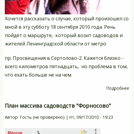
Хочется рассказать о случае, который произошел со
мной в эту субботу 18 сентября 2010 года. Речь
пойдёт о маршруте, который возит садоводов и
жителей Ленинградской области от метро
пр. Просвещения в Сертолово-2. Кажется близко -
всего километров пятнадцать, но проблема в том,
что ехать больше не на чем.
Подробнее
о
"С
в
План массива садоводств "Форносово"
бо
Автор:
Гость (не проверено)
|
пт, 09/17/2010 - 19:23
ил
из
по