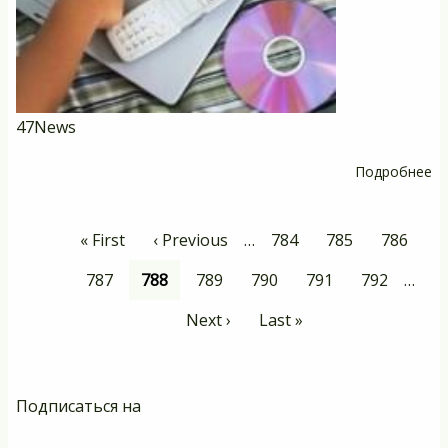
47News
Подробнее
о
Л
п
Нумерация
Первая
« First
Предыдущая
‹ Previous
…
Page
784
Page
785
Page
786
о
страниц
страница
страница
ин
Page
787
Текущая
788
Page
789
Page
790
Page
791
Page
792
…
на
страница
Следующая
Next ›
Последняя
Last »
м
страница
страница
Подписаться на