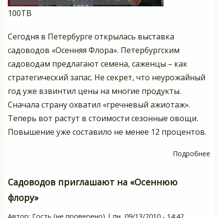
100ТВ
Сегодня в Петербурге открылась выставка
садоводов «Осенняя Флора». Петербургским
садоводам предлагают семена, саженцы – как
стратегический запас. Не секрет, что неурожайный
год уже взвинтил цены на многие продукты.
Сначала страну охватил «гречневый ажиотаж».
Теперь вот растут в стоимости сезонные овощи.
Повышение уже составило не менее 12 процентов.
Подробнее
о
К
ра
Садоводов приглашают на «Осеннюю
це
флору»
Автор:
Гость (не проверено)
|
пн, 09/13/2010 - 14:42