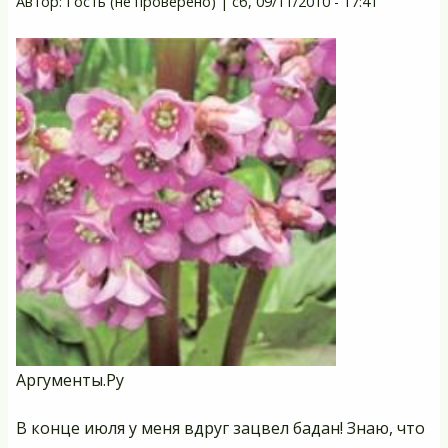
Автор:
Гость (не проверено)
|
сб, 09/11/2010 - 17:41
в
п
Аргументы.Ру
В конце июля у меня вдруг зацвел бадан! Знаю, что