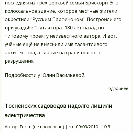
последняя из трёх церквей семьи Брискорн. Это
колоссальное здание, которое местные жители
окрестили "Русским Парфеноном". Построили его
при усадьбе "Пятая гора" 180 лет назад по
типовому проекту неизвестного автора. И вот,
учёные ещё не выяснили имя талантливого
архитектора, а здание на грани полного
разрушения.
Подробности у Юлии Васильевой.
Подробнее
о
Т
це
Тосненских садоводов надолго лишили
в
электричества
В
р
Автор:
Гость (не проверено)
|
чт, 09/09/2010 - 10:51
на