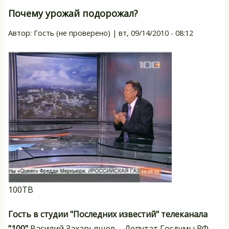
Почему урожай подорожал?
Автор:
Гость (не проверено)
|
вт, 09/14/2010 - 08:12
100ТВ
Гость в студии "Последних известий" телеканала
"100"
Василий Захарьящев – Депутат Госдумы РФ,