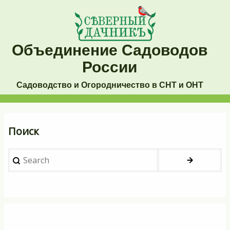
Перейти
к
основному
Объединение Садоводов
содержанию
России
Садоводство и Огородничество в СНТ и ОНТ
Основная
Поиск
навигация
Search