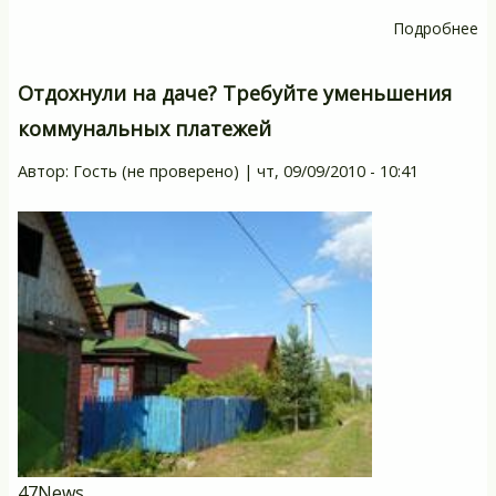
Подробнее
о
То
с
Отдохнули на даче? Требуйте уменьшения
на
коммунальных платежей
л
эл
Автор:
Гость (не проверено)
|
чт, 09/09/2010 - 10:41
47News