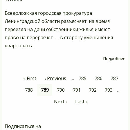
Всеволожская городская прокуратура
Ленинградской области разъясняет: на время
переезда на дачи собственники жилья имеют
право на перерасчёт — в сторону уменьшения
квартплаты.
Подробнее
о
О
на
Нумерация
Первая
« First
Предыдущая
‹ Previous
…
Page
785
Page
786
Page
787
да
страниц
страница
страница
Т
Page
788
Текущая
789
Page
790
Page
791
Page
792
Page
793
…
у
страница
Следующая
Next ›
Последняя
Last »
к
страница
страница
п
Подписаться на