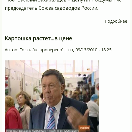
председатель Союза садоводов России.
Подробнее
о
П
у
Картошка растет...в цене
п
Автор:
Гость (не проверено)
|
пн, 09/13/2010 - 18:25