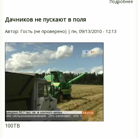
Подробнее
о
С
п
Дачников не пускают в поля
на
Автор:
Гость (не проверено)
|
пн, 09/13/2010 - 12:13
«
ф
100ТВ