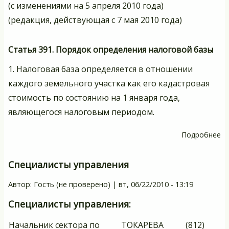
(с изменениями на 5 апреля 2010 года)
д
(редакция, действующая с 7 мая 2010 года)
н
о
Статья 391. Порядок определения налоговой базы
гр
N
1. Налоговая база определяется в отношении
66
каждого земельного участка как его кадастровая
Ф
стоимость по состоянию на 1 января года,
являющегося налоговым периодом.
Подробнее
о
Н
ко
Специалисты управления
Автор:
Гость (не проверено)
|
вт, 06/22/2010 - 13:19
Специалисты управления:
Начальник сектора по
ТОКАРЕВА
(812)