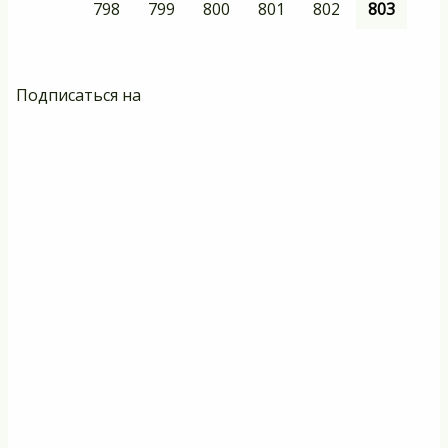
са
Page
798
Page
799
Page
800
Page
801
Page
802
Текущая
803
страница
Подписаться на