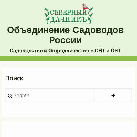
Перейти
к
основному
Объединение Садоводов
содержанию
России
Садоводство и Огородничество в СНТ и ОНТ
Основная
Поиск
навигация
Search