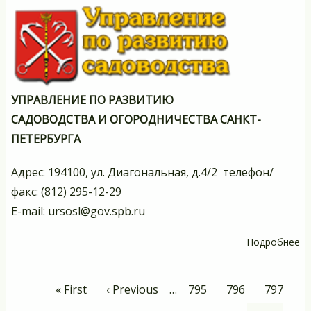
УПРАВЛЕНИЕ ПО РАЗВИТИЮ
САДОВОДСТВА И ОГОРОДНИЧЕСТВА САНКТ-
ПЕТЕРБУРГА
Адрес: 194100, ул. Диагональная, д.4/2 телефон/
факс: (812) 295-12-29
E-mail:
ursosl@gov.spb.ru
Подробнее
о
У
п
Нумерация
Первая
« First
Предыдущая
‹ Previous
…
Page
795
Page
796
Page
797
р
страниц
страница
страница