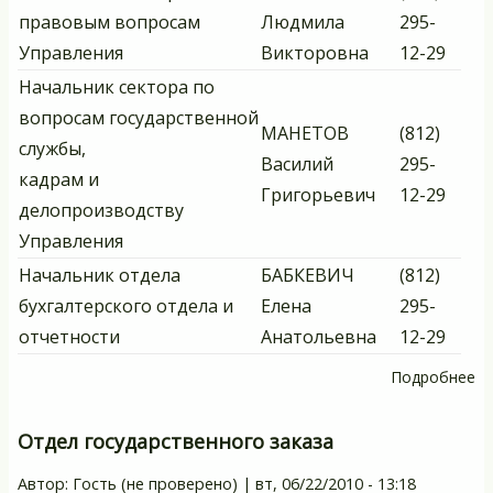
правовым вопросам
Людмила
295-
Управления
Викторовна
12-29
Начальник сектора по
вопросам государственной
МАНЕТОВ
(812)
службы,
Василий
295-
кадрам и
Григорьевич
12-29
делопроизводству
Управления
Начальник отдела
БАБКЕВИЧ
(812)
бухгалтерского отдела и
Елена
295-
отчетности
Анатольевна
12-29
Подробнее
о
С
уп
Отдел государственного заказа
Автор:
Гость (не проверено)
|
вт, 06/22/2010 - 13:18