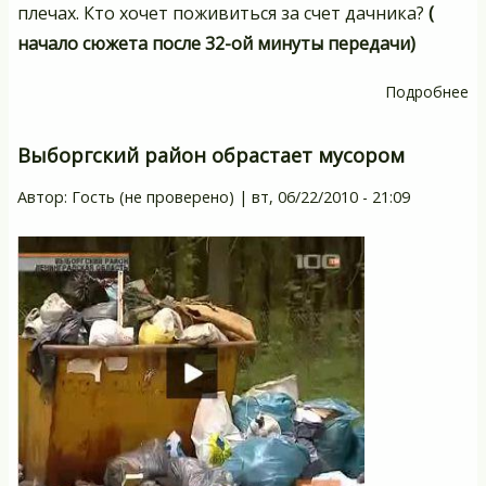
плечах. Кто хочет поживиться за счет дачника?
(
начало сюжета после 32-ой минуты передачи)
Подробнее
о
Н
по
Выборгский район обрастает мусором
Автор:
Гость (не проверено)
|
вт, 06/22/2010 - 21:09