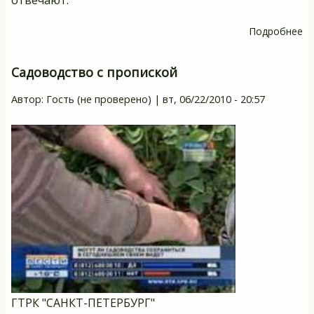
отвечают.
Подробнее
о
В
р
Садоводство с пропиской
о
Автор:
Гость (не проверено)
|
вт, 06/22/2010 - 20:57
м
ГТРК "САНКТ-ПЕТЕРБУРГ"