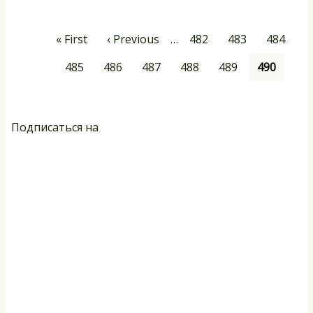
С
п
Нумерация
Первая
« First
Предыдущая
‹ Previous
…
Page
482
Page
483
Page
484
страниц
страница
страница
Page
485
Page
486
Page
487
Page
488
Page
489
Текущая
490
страница
Подписаться на