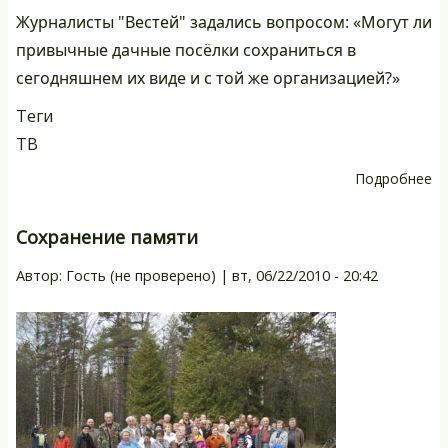
Журналисты "Вестей" задались вопросом: «Могут ли
привычные дачные посёлки сохраниться в
сегодняшнем их виде и с той же организацией?»
Теги
ТВ
Подробнее
о
С
с
Сохранение памяти
пр
Автор:
Гость (не проверено)
|
вт, 06/22/2010 - 20:42