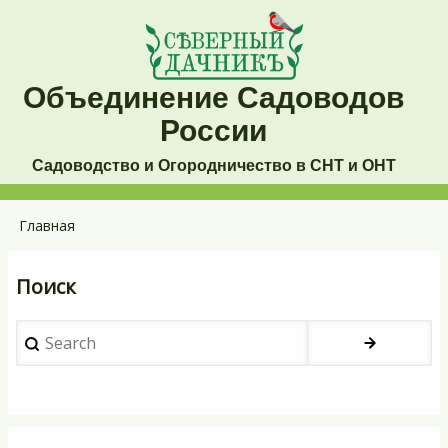
Перейти
к
основному
Объединение Садоводов
содержанию
России
Садоводство и Огородничество в СНТ и ОНТ
Основная
Главная
Строка
навигация
навигации
Поиск
Search