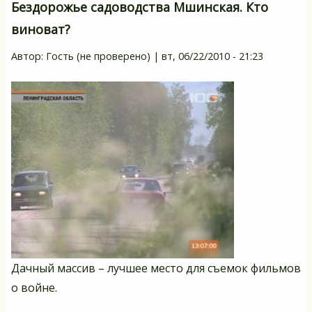
ли
Бездорожье садоводства Мшинская. Кто
де
виноват?
д
д
Автор:
Гость (не проверено)
|
вт, 06/22/2010 - 21:23
до
Дачный массив – лучшее место для съемок фильмов
о войне.