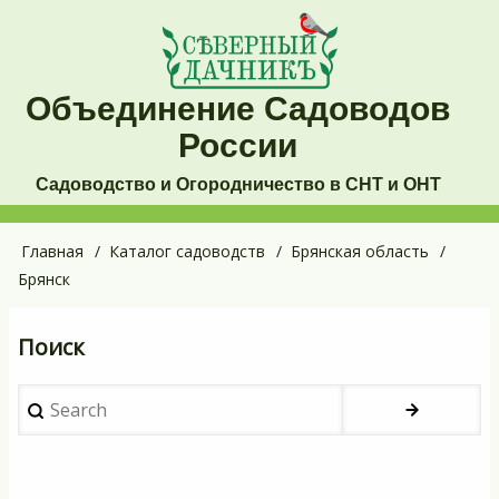
Перейти
к
основному
Объединение Садоводов
содержанию
России
Садоводство и Огородничество в СНТ и ОНТ
Основная
Главная
Каталог садоводств
Брянская область
Строка
Брянск
навигация
навигации
Поиск
Search