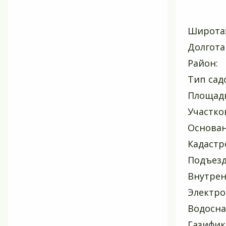
Широта:
Долгота
Район:
Тип сад
Площадь 
Участко
Основан
Кадастро
Подъезд
Внутрен
Электро
Водосна
Газифик