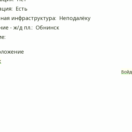
ция: Есть
ная инфраструктура: Неподалёку
ие - ж/д пл.: Обнинск
е:
оложение
к
Войд