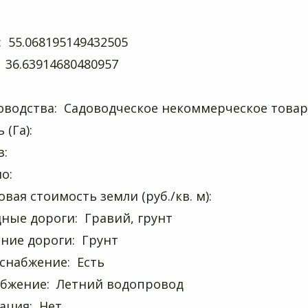
 55.068195149432505
 36.63914680480957
оводства: Садоводческое некоммерческое товар
(Га):
в:
о:
вая стоимость земли (руб./кв. м):
ные дороги: Гравий, грунт
ние дороги: Грунт
снабжение: Есть
бжение: Летний водопровод
ация: Нет