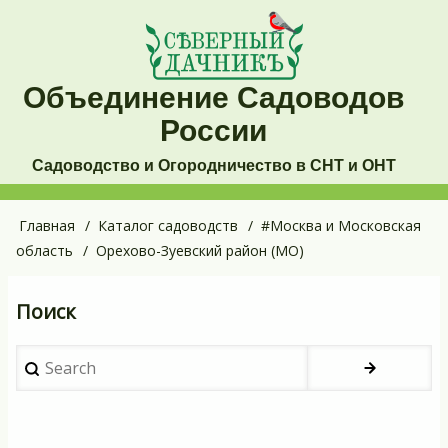
Перейти
к
основному
Объединение Садоводов
содержанию
России
Садоводство и Огородничество в СНТ и ОНТ
Основная
Главная
Каталог садоводств
#Москва и Московская
Строка
область
Орехово-Зуевский район (МО)
навигация
навигации
Поиск
Search