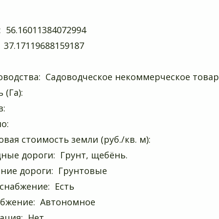
 56.16011384072994
 37.17119688159187
оводства: Садоводческое некоммерческое товар
(Га):
в:
о:
вая стоимость земли (руб./кв. м):
ные дороги: Грунт, щебёнь.
ние дороги: Грунтовые
снабжение: Есть
бжение: Автономное
ация: Нет