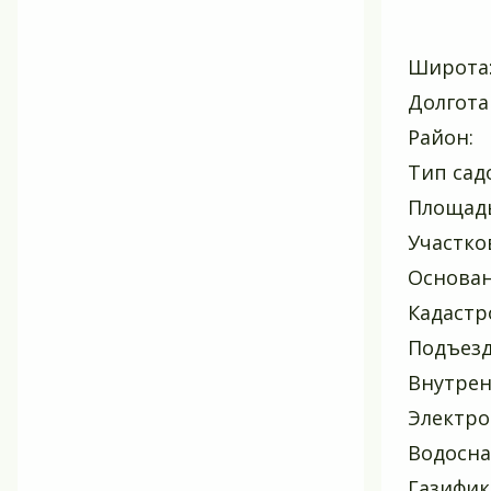
Широта:
Долгота
Район:
Тип сад
Площадь 
Участко
Основан
Кадастро
Подъезд
Внутрен
Электро
Водосна
Газифик