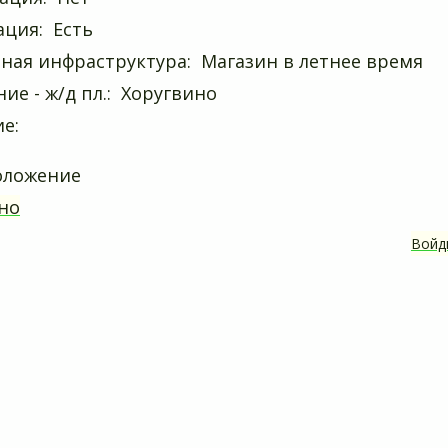
ция: Есть
ная инфраструктура: Магазин в летнее время
ие - ж/д пл.: Хоругвино
е:
оложение
но
Войд