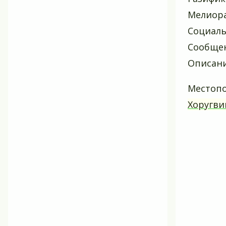
Мелиора
Социаль
Сообщен
Описани
Местоп
Хоругви