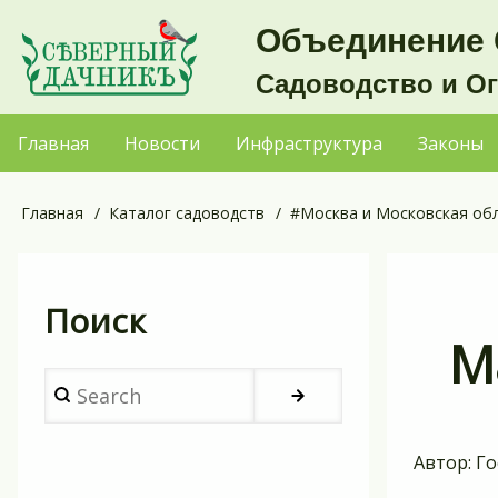
Перейти
Объединение 
к
Садоводство и О
основному
содержанию
Главная
Новости
Инфраструктура
Законы
Основная
навигация
Главная
Каталог садоводств
#Москва и Московская об
Строка
навигации
Поиск
М
Search
Автор:
Го