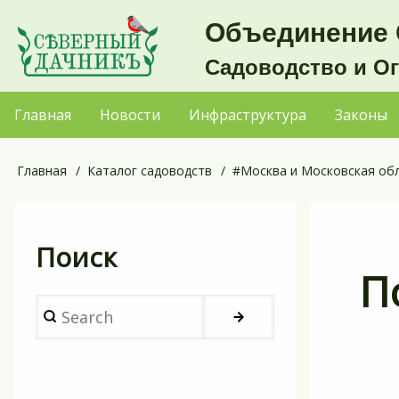
Перейти
Объединение 
к
Садоводство и О
основному
содержанию
Главная
Новости
Инфраструктура
Законы
Основная
навигация
Главная
Каталог садоводств
#Москва и Московская об
Строка
навигации
Поиск
П
Search