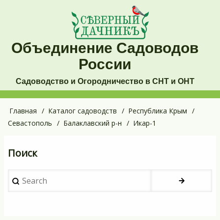
Перейти
к
основному
Объединение Садоводов
содержанию
России
Садоводство и Огородничество в СНТ и ОНТ
Основная
Главная
Каталог садоводств
Республика Крым
Строка
Севастополь
Балаклавский р-н
Икар-1
навигация
навигации
Поиск
Search