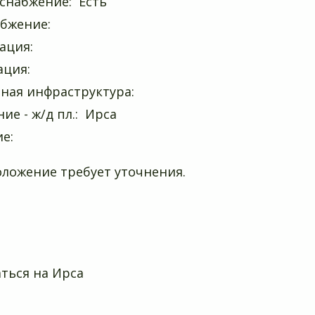
снабжение: Есть
абжение:
ация:
ация:
ная инфраструктура:
ие - ж/д пл.: Ирса
ие:
ложение требует уточнения.
ться на Ирса