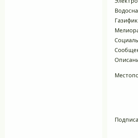
Электро
Водосн
Газифик
Мелиор
Социаль
Сообщен
Описан
Местопо
Подписа