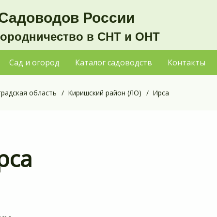
Садоводов России
городничество в СНТ и ОНТ
Сад и огород
Каталог садоводств
Контакты
градская область
Киришский район (ЛО)
Ирса
рса