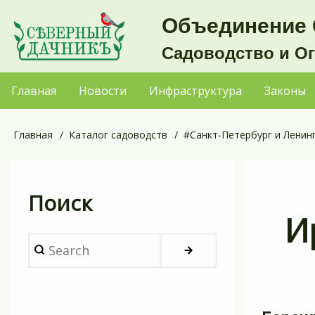
Перейти
Объединение 
к
Садоводство и О
основному
содержанию
Главная
Новости
Инфраструктура
Законы
Основная
навигация
Главная
Каталог садоводств
#Санкт-Петербург и Ленин
Строка
навигации
Поиск
И
Search