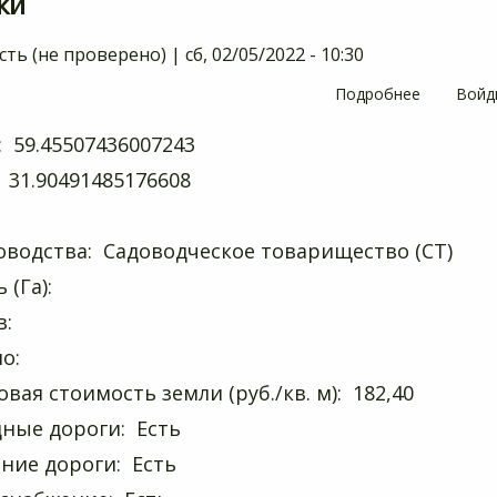
ки
сть (не проверено)
|
сб, 02/05/2022 - 10:30
Подробнее
о
Войд
Бережки
 59.45507436007243
 31.90491485176608
оводства: Садоводческое товарищество (СТ)
 (Га):
в:
но:
вая стоимость земли (руб./кв. м): 182,40
ные дороги: Есть
ние дороги: Есть