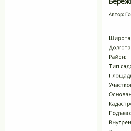
Береж
Автор:
Го
Широта:
Долгота
Район:
Тип сад
Площадь
Участко
Основа
Кадастро
Подъезд
Внутрен