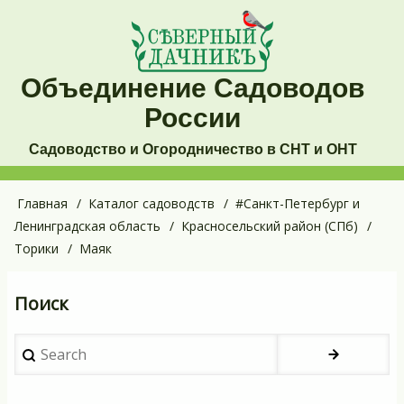
Перейти
к
основному
Объединение Садоводов
содержанию
России
Садоводство и Огородничество в СНТ и ОНТ
Основная
Главная
Каталог садоводств
#Санкт-Петербург и
Строка
Ленинградская область
Красносельский район (СПб)
навигация
навигации
Торики
Маяк
Поиск
Search