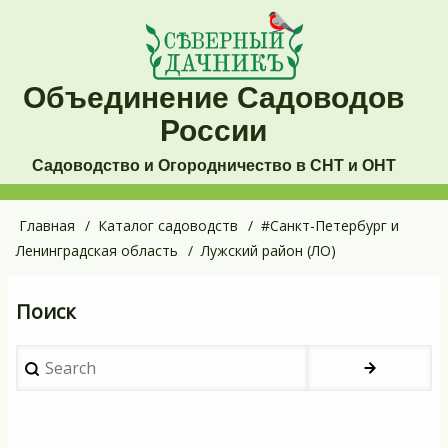
Перейти
к
основному
Объединение Садоводов
содержанию
России
Садоводство и Огородничество в СНТ и ОНТ
Основная
Главная
Каталог садоводств
#Санкт-Петербург и
Строка
Ленинградская область
Лужский район (ЛО)
навигация
навигации
Поиск
Search