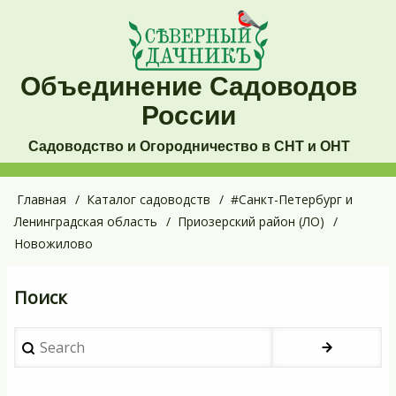
Перейти
к
основному
Объединение Садоводов
содержанию
России
Садоводство и Огородничество в СНТ и ОНТ
Основная
Главная
Каталог садоводств
#Санкт-Петербург и
Строка
Ленинградская область
Приозерский район (ЛО)
навигация
навигации
Новожилово
Поиск
Search