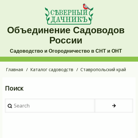
Перейти
к
основному
Объединение Садоводов
содержанию
России
Садоводство и Огородничество в СНТ и ОНТ
Основная
Главная
Каталог садоводств
Ставропольский край
Строка
навигация
навигации
Поиск
Search