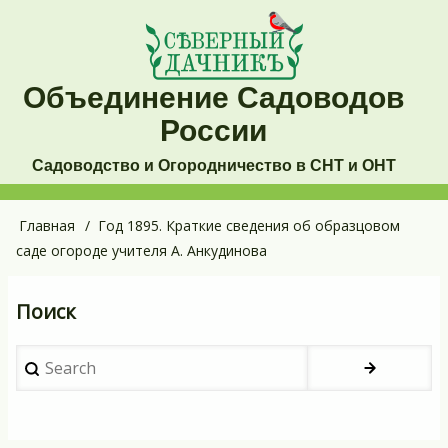
Перейти
к
основному
Объединение Садоводов
содержанию
России
Садоводство и Огородничество в СНТ и ОНТ
Основная
Главная
Год 1895. Краткие сведения об образцовом
Строка
саде огороде учителя А. Анкудинова
навигация
навигации
Поиск
Search