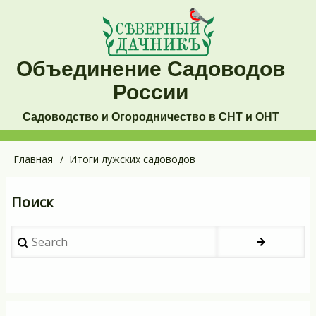
Перейти
к
основному
Объединение Садоводов
содержанию
России
Садоводство и Огородничество в СНТ и ОНТ
Основная
Главная
Итоги лужских садоводов
Строка
навигация
навигации
Поиск
Search