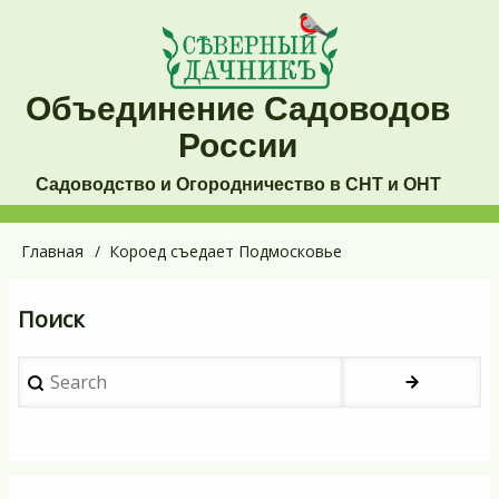
Перейти
к
основному
Объединение Садоводов
содержанию
России
Садоводство и Огородничество в СНТ и ОНТ
Основная
Главная
Короед съедает Подмосковье
Строка
навигация
навигации
Поиск
Search