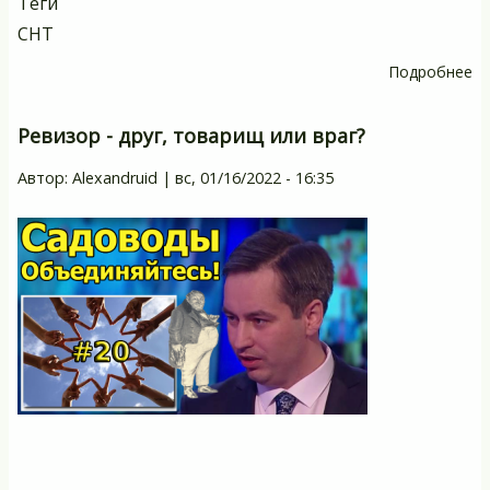
Теги
СНТ
Подробнее
о
С
О
Ревизор - друг, товарищ или враг?
-
Автор:
Alexandruid
|
вс, 01/16/2022 - 16:35
Ле
вы
Л