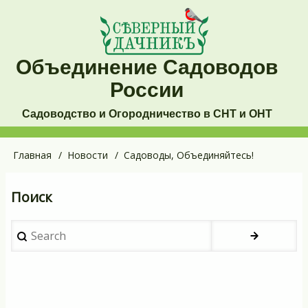
Перейти
к
основному
Объединение Садоводов
содержанию
России
Садоводство и Огородничество в СНТ и ОНТ
Основная
Главная
Новости
Садоводы, Объединяйтесь!
Строка
навигация
навигации
Поиск
Search