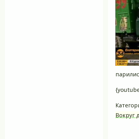
парилис
{youtub
Категор
Вокруг 