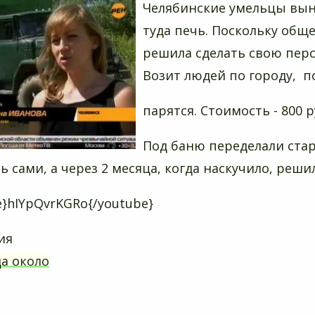
Челябинские умельцы выну
туда печь. Поскольку общ
решила сделать свою перс
Возит людей по городу, п
парятся. Стоимость - 800 р
Под баню переделали ста
ь сами, а через 2 месяца, когда наскучило, реши
e}hIYpQvrKGRo{/youtube}
ия
да около