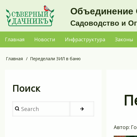
Перейти
Объединение 
к
Садоводство и О
основному
содержанию
Главная
Новости
Инфраструктура
Законы
Основная
навигация
Главная
Переделали ЗИЛ в баню
Строка
навигации
Поиск
П
Search
Автор:
Го