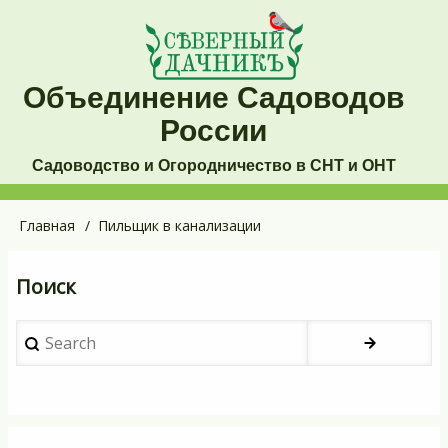
Перейти
к
основному
Объединение Садоводов
содержанию
России
Садоводство и Огородничество в СНТ и ОНТ
Основная
Главная
Пильщик в канализации
Строка
навигация
навигации
Поиск
Search