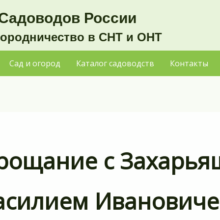
Садоводов России
городничество в СНТ и ОНТ
Сад и огород
Каталог садоводств
Контакты
рощание с Захарь
асилием Иванович