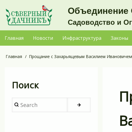
Перейти
Объединение 
к
Садоводство и О
основному
содержанию
Главная
Новости
Инфраструктура
Законы
Основная
навигация
Главная
Прощание с Захарьящевым Василием Ивановичем
Строка
навигации
Поиск
П
Search
В