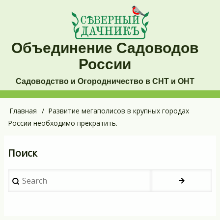
Перейти
к
основному
Объединение Садоводов
содержанию
России
Садоводство и Огородничество в СНТ и ОНТ
Основная
Главная
Развитие мегаполисов в крупных городах
Строка
России необходимо прекратить.
навигация
навигации
Поиск
Search