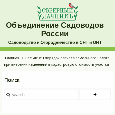
Перейти
к
основному
Объединение Садоводов
содержанию
России
Садоводство и Огородничество в СНТ и ОНТ
Основная
Главная
Разъяснен порядок расчета земельного налога
Строка
при внесении изменений в кадастровую стоимость участка
навигация
навигации
Поиск
Search