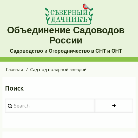
Перейти
к
основному
Объединение Садоводов
содержанию
России
Садоводство и Огородничество в СНТ и ОНТ
Основная
Главная
Сад под полярной звездой
Строка
навигация
навигации
Поиск
Search