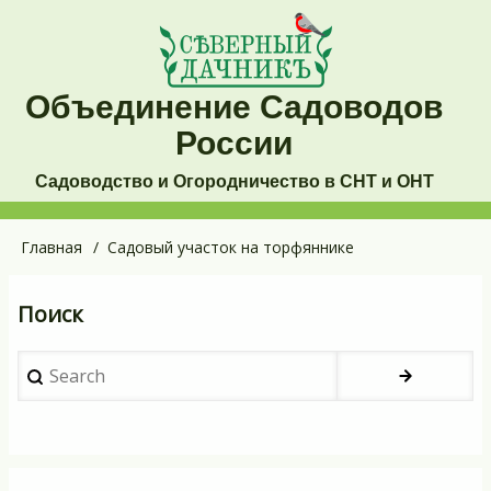
Перейти
к
основному
Объединение Садоводов
содержанию
России
Садоводство и Огородничество в СНТ и ОНТ
Основная
Главная
Садовый участок на торфяннике
Строка
навигация
навигации
Поиск
Search