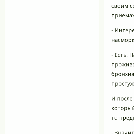
своим с
приемах
- Интере
насморк
- Есть.
прожива
бронхиа
простуж
И после
который
то пред
- Значи