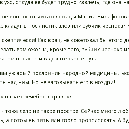
в ухо, откуда ее будет трудно извлечь, где она н
 еще вопрос от читательницы Марии Никифоровн
е кладут в нос листик алоэ или зубчик чеснока? 
 скептически! Как врач, не советовал бы этого де
делать вам ожог. И, кроме того, зубчик чеснока 
а затем попасть и в дыхательные пути.
 вы уж ярый поклонник народной медицины, може
ь над ним. Но не засовывать его в ноздри!
как насчет лечебных травок?
 - тоже дело не такое простое! Сейчас много люб
ь, а потом выпить или горло прополоскать. А буд