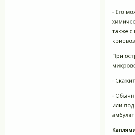
- Его м
химичес
также с
криовоз
При ост
микрово
- Скажи
- Обычн
или под
амбулат
Каплями