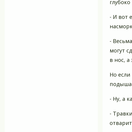
глубоко 
- И вот
насморк
- Весьма
могут с
в нос, 
Но если
подышат
- Ну, а 
- Травки
отварит