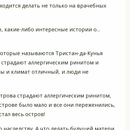
ходится делать не только на врачебных
р, какие-либо интересные истории о...
 которые называются Тристан-да-Кунья
х страдают аллергическим ринитом и
бы и климат отличный, и люди не
острова страдают аллергическим ринитом,
острове было мало и все они переженились,
тал весь остров!
о наследству. А что делать будущей матери,