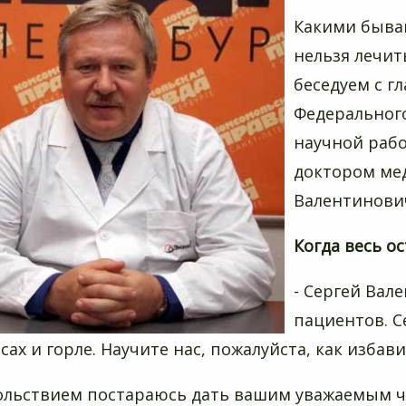
Какими быва
нельзя лечит
беседуем с г
Федерального
научной рабо
доктором мед
Валентинови
Когда весь о
- Сергей Вал
пациентов. С
осах и горле. Научите нас, пожалуйста, как изба
вольствием постараюсь дать вашим уважаемым ч