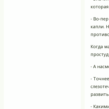
которая
- Во-пе
капли. 
противо
Когда м
простуд
- А нас
- Точне
слезоте
развить
- Каким