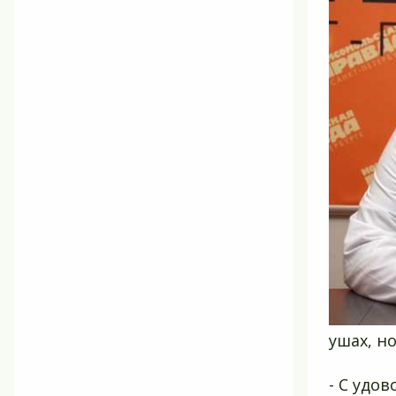
ушах, н
- С удо