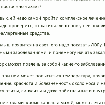
 постоянно чихает?
рвых, ей надо самой пройти комплексное лечение
Надо проверить, от каких аллергенов у нее появ
аллергенные средства.
алыш появится на свет, его надо показать ЛОРу. 
ными заболеваниями, и понемногу начать закаля
морк может повлечь за собой какие-то заболеван
е при нем может повыситься температура, появит
чение, краснота и болезненность около носа и на
ся отиты, синуситы и даже орбитальные и внут
и методами, кроме капель и мазей, можно лечит