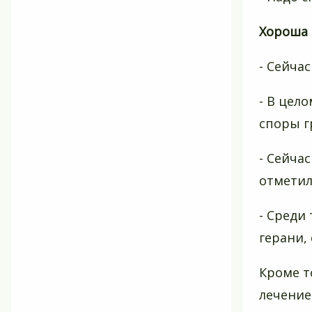
Хороша 
- Сейча
- В цел
споры г
- Сейча
отметил
- Среди
герани,
Кроме т
лечение