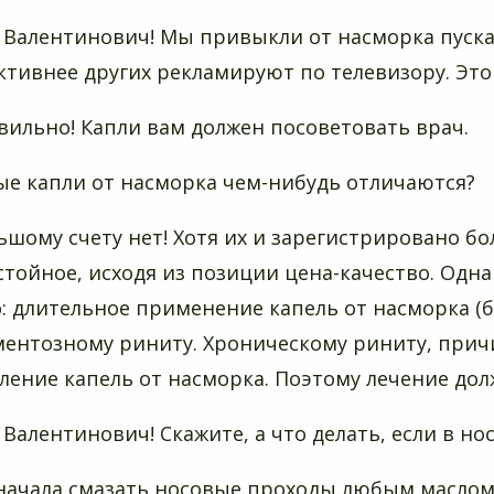
й Валентинович! Мы привыкли от насморка пуска
ктивнее других рекламируют по телевизору. Эт
авильно! Капли вам должен посоветовать врач.
ные капли от насморка чем-нибудь отличаются?
льшому счету нет! Хотя их и зарегистрировано б
стойное, исходя из позиции цена-качество. Одн
: длительное применение капель от насморка (б
ентозному риниту. Хроническому риниту, прич
ление капель от насморка. Поэтому лечение дол
й Валентинович! Скажите, а что делать, если в н
сначала смазать носовые проходы любым маслом