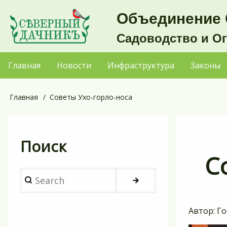
Перейти
Объединение 
к
Садоводство и О
основному
содержанию
Главная
Новости
Инфраструктура
Законы
Основная
навигация
Главная
Советы Ухо-горло-носа
Строка
навигации
Поиск
С
Search
Автор:
Го