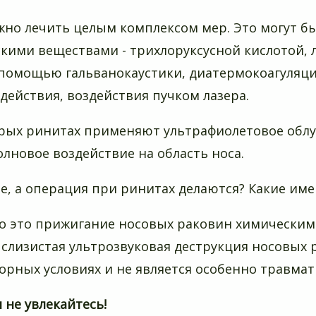
ожно лечить целым комплексом мер. Это могут б
кими веществами - трихлоруксусной кислотой, л
 помощью гальванокаустики, диатермокоагуляци
действия, воздействия пучком лазера.
рых ринитах применяют ультрафиолетовое облуч
лновое воздействие на область носа.
те, а операция при ринитах делаются? Какие им
о это прижигание носовых раковин химическим
 слизистая ультрозвуковая деструкция носовых
орных условиях и не является особенно травмат
 не увлекайтесь!