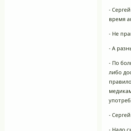
- Серге
время а
- Не пр
- А раз
- По бо
либо до
правило
медикам
употреб
- Серге
- Надо 