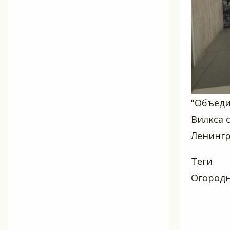
"Объеди
Вилкса 
Ленингр
Теги
Огород