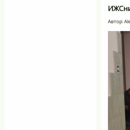
ИЖСни
Автор:
Al