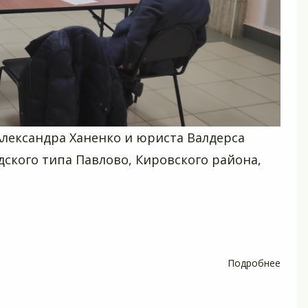
Александра Ханенко и юриста Валдерса
дского типа Павлово, Кировского района,
Подробнее
о
Пенс
-