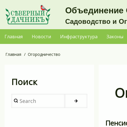
Перейти
Объединение 
к
Садоводство и О
основному
содержанию
Главная
Новости
Инфраструктура
Законы
Основная
навигация
Главная
Огородничество
Строка
навигации
Поиск
О
Search
Пенси