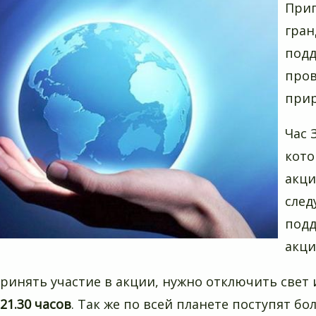
Приг
гран
подд
про
прир
Час 
кото
акци
след
подд
акци
ринять участие в акции, нужно отключить свет
 21.30 часов
. Так же по всей планете поступят б