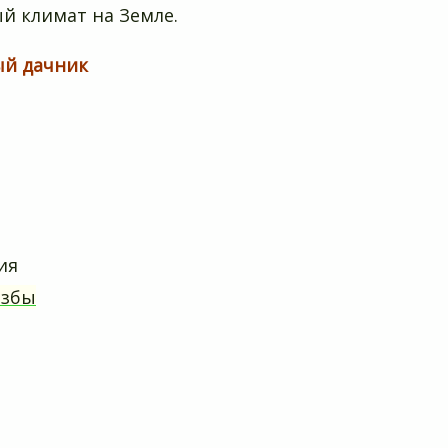
й климат на Земле.
ый дачник
ия
избы