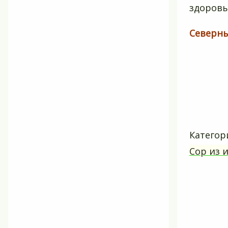
здоровы
Северн
Категор
Сор из 