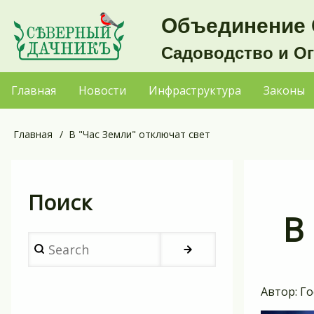
Перейти
Объединение 
к
Садоводство и О
основному
содержанию
Главная
Новости
Инфраструктура
Законы
Основная
навигация
Главная
В "Час Земли" отключат свет
Строка
навигации
Поиск
В
Search
Автор:
Го