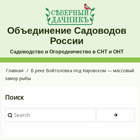
Перейти
к
основному
Объединение Садоводов
содержанию
России
Садоводство и Огородничество в СНТ и ОНТ
Основная
Главная
В реке Войтоловка под Кировском — массовый
Строка
замор рыбы
навигация
навигации
Поиск
Search