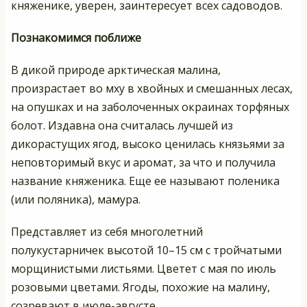
княженике, уверен, заинтересует всех садоводов.
Познакомимся поближе
В дикой природе арктическая малина,
произрастает во мху в хвойных и смешанных лесах,
на опушках и на заболоченных окраинах торфяных
болот. Издавна она считалась лучшей из
дикорастущих ягод, высоко ценилась князьями за
неповторимый вкус и аромат, за что и получила
название княженика. Еще ее называют поленика
(или поляника), мамура.
Представляет из себя многолетний
полукустарничек высотой 10–15 см с тройчатыми
морщинистыми листьями. Цветет с мая по июль
розовыми цветами. Ягоды, похожие на малину,
созревают в июле-августе.