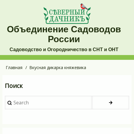
Перейти
к
основному
Объединение Садоводов
содержанию
России
Садоводство и Огородничество в СНТ и ОНТ
Основная
Главная
Вкусная дикарка княжевика
Строка
навигация
навигации
Поиск
Search