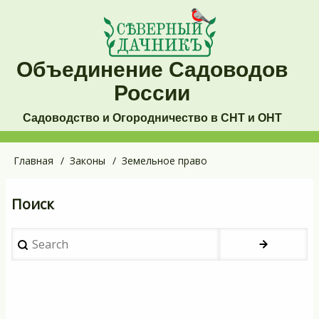
Перейти
к
основному
Объединение Садоводов
содержанию
России
Садоводство и Огородничество в СНТ и ОНТ
Основная
Главная
Законы
Земельное право
Строка
навигация
навигации
Поиск
Search