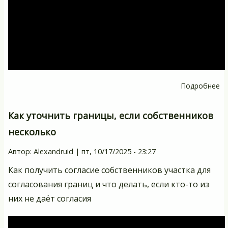
Подробнее
о
Яв
ли
Как уточнить границы, если собственников
с
несколько
ч
СН
Автор:
Alexandruid
|
пт, 10/17/2025 - 23:27
ес
Как получить согласие собственников участка для
вс
согласования границ и что делать, если кто-то из
в
них не даёт согласия
на
по
ян