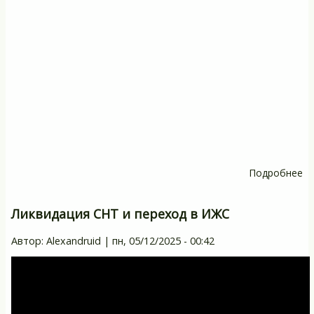
Подробнее
о
Ка
ис
Ликвидация СНТ и переход в ИЖС
к
Автор:
Alexandruid
|
пн, 05/12/2025 - 00:42
о
к
и
за
сч