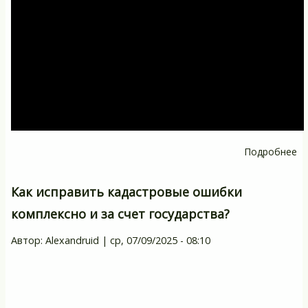
Подробнее
о
П
д
Как исправить кадастровые ошибки
к
комплексно и за счет государства?
ок
на
Автор:
Alexandruid
|
ср, 07/09/2025 - 08:10
с
уч