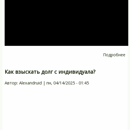
го
Подробнее
о
Ли
С
Как взыскать долг с индивидуала?
и
Автор:
Alexandruid
|
пн, 04/14/2025 - 01:45
пе
в
И