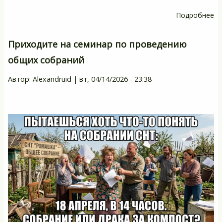
Подробнее
о
А
о
Приходите на семинар по проведению
«
общих собраний
эн
к
Автор:
Alexandruid
|
вт, 04/14/2026 - 23:38
ут
ст
се
ор
Ч
эт
зн
дл
са