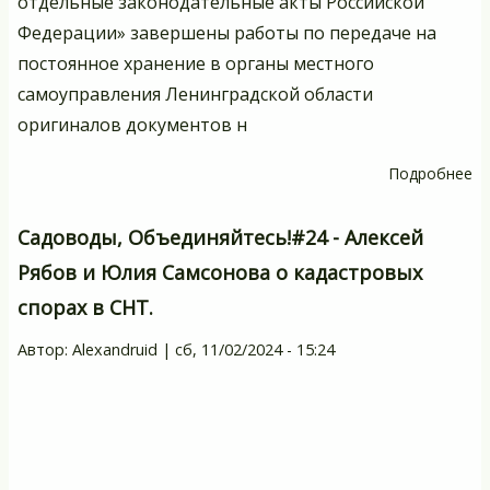
отдельные законодательные акты Российской
Федерации» завершены работы по передаче на
постоянное хранение в органы местного
самоуправления Ленинградской области
оригиналов документов н
Подробнее
о
Гд
хр
Садоводы, Объединяйтесь!#24 - Алексей
д
Рябов и Юлия Самсонова о кадастровых
у
спорах в СНТ.
пр
на
Автор:
Alexandruid
|
сб, 11/02/2024 - 15:24
ра
у
о
н