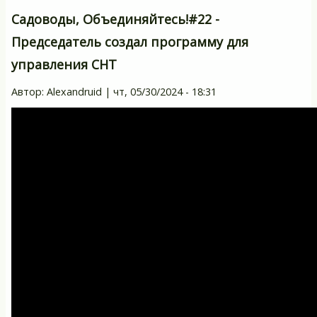
Об
Садоводы, Объединяйтесь!#22 -
#
Председатель создал программу для
-
управления СНТ
Р
-
Автор:
Alexandruid
|
чт, 05/30/2024 - 18:31
др
,
т
ил
вр