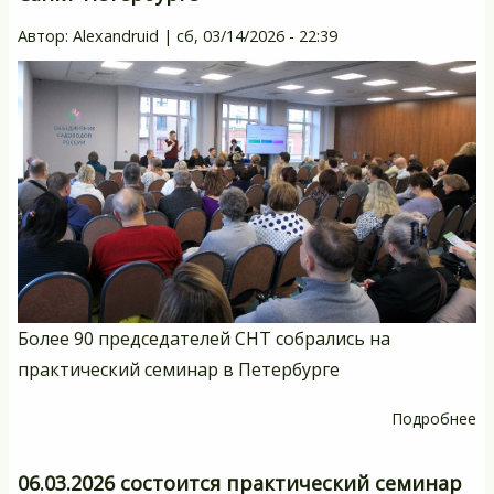
п
п
Автор:
Alexandruid
|
сб, 03/14/2026 - 22:39
о
с
Более 90 председателей СНТ собрались на
практический семинар в Петербурге
Подробнее
о
С
дл
06.03.2026 состоится практический семинар