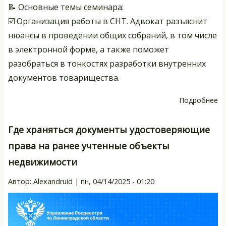
📝 Основные темы семинара:
☑️ Организация работы в СНТ. Адвокат разъяснит
нюансы в проведении общих собраний, в том числе
в электронной форме, а также поможет
разобраться в тонкостях разработки внутренних
документов товарищества.
Подробнее
о
06
со
Где храняться документы удостоверяющие
пр
права на ранее учтенные объекты
с
недвижимости
дл
пр
Автор:
Alexandruid
|
пн, 04/14/2025 - 01:20
и
ч
пр