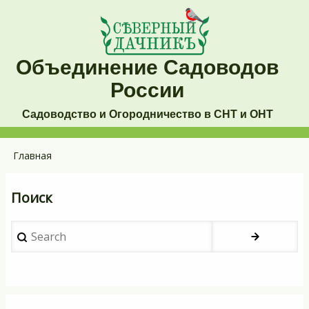
Перейти
к
основному
Объединение Садоводов
содержанию
России
Садоводство и Огородничество в СНТ и ОНТ
Основная
Главная
Строка
навигация
навигации
Поиск
Search