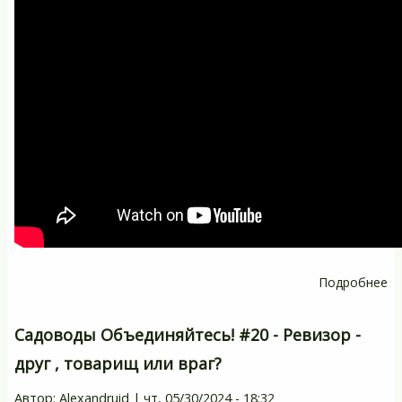
ка
сп
в
СН
Подробнее
о
С
О
Садоводы Объединяйтесь! #20 - Ревизор -
-
друг , товарищ или враг?
П
С
Автор:
Alexandruid
|
чт, 05/30/2024 - 18:32