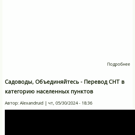
Подробнее
о
С
О
Садоводы, Объединяйтесь - Перевод СНТ в
-
категорию населенных пунктов
Ал
Р
Автор:
Alexandruid
|
чт, 05/30/2024 - 18:36
и
Ю
С
о