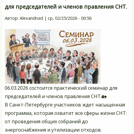
П
для председателей и членов правления СНТ.
С
20
Автор:
Alexandruid
|
ср, 02/25/2026 - 00:56
в
Са
Пе
06.03.2026 состоится практический семинар для
председателей и членов правления СНТ.🏡
В Санкт-Петербурге участников ждет насыщенная
программа, которая охватит все сферы жизни СНТ:
от проведения общих собраний до
энергоснабжения и утилизации отходов.