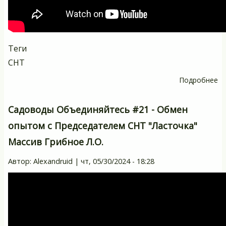
Теги
СНТ
Подробнее
о
С
О
Садоводы Объединяйтесь #21 - Обмен
-
опытом с Председателем СНТ "Ласточка"
П
Массив Грибное Л.О.
со
п
Автор:
Alexandruid
|
чт, 05/30/2024 - 18:28
дл
уп
С