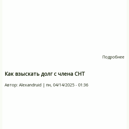
Подробнее
о
Н
ли
Как взыскать долг с члена СНТ
ре
Автор:
Alexandruid
|
пн, 04/14/2025 - 01:36
и
о
п
и
и
ин
в