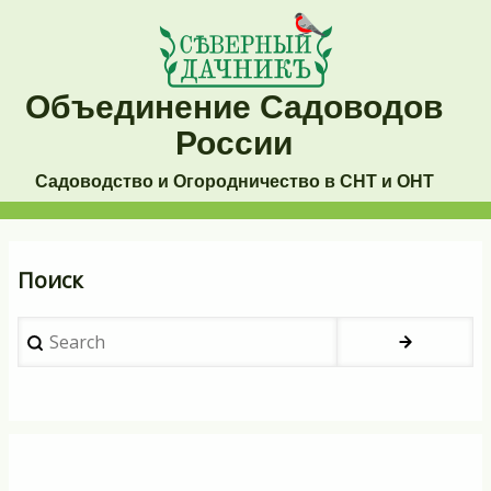
Перейти
к
основному
Объединение Садоводов
содержанию
России
Садоводство и Огородничество в СНТ и ОНТ
Основная
Поиск
навигация
Search