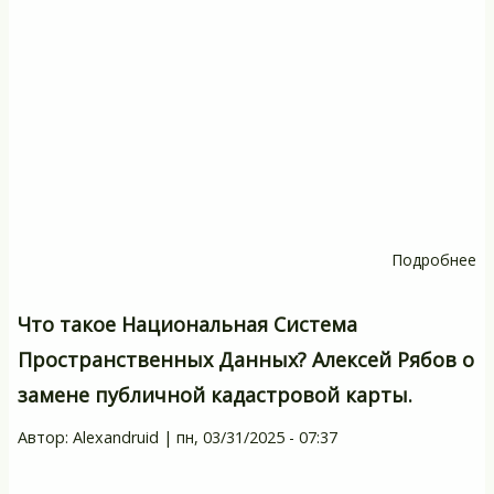
Подробнее
о
В
ч
Что такое Национальная Система
о
Пространственных Данных? Алексей Рябов о
Н
замене публичной кадастровой карты.
о
П
Автор:
Alexandruid
|
пн, 03/31/2025 - 07:37
К
К