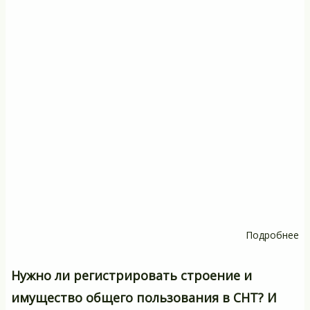
Подробнее
о
Д
ли
Нужно ли регистрировать строение и
ин
имущество общего пользования в СНТ? И
пл