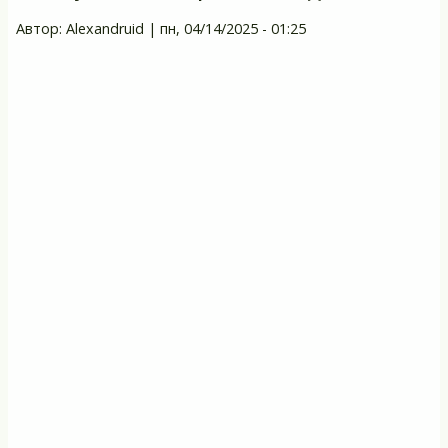
ре
Автор:
Alexandruid
|
пн, 04/14/2025 - 01:25
ст
и
и
о
п
в
С
И
за