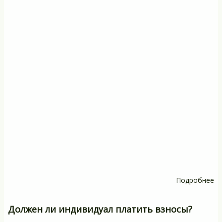
Подробнее
о
Ка
о
Должен ли индивидуал платить взносы?
до