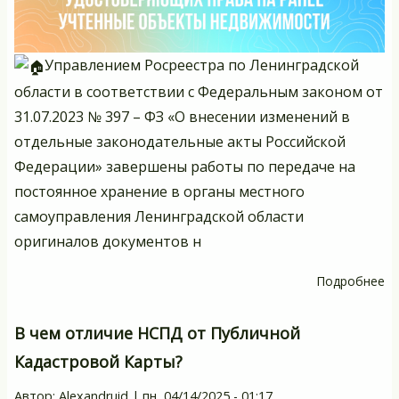
Управлением Росреестра по Ленинградской
области в соответствии с Федеральным законом от
31.07.2023 № 397 – ФЗ «О внесении изменений в
отдельные законодательные акты Российской
Федерации» завершены работы по передаче на
постоянное хранение в органы местного
самоуправления Ленинградской области
оригиналов документов н
Подробнее
о
Гд
хр
В чем отличие НСПД от Публичной
д
Кадастровой Карты?
у
пр
Автор:
Alexandruid
|
пн, 04/14/2025 - 01:17