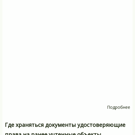
Подробнее
о
П
та
Где храняться документы удостоверяющие
л
права на ранее учтенные объекты