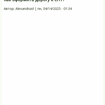
до
Автор:
Alexandruid
|
пн, 04/14/2025 - 01:34
с
чл
С