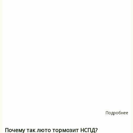
Подробнее
о
Н
ли
Почему так люто тормозит НСПД?